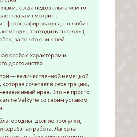
, сука
няшки, когда недовольна чем то
ает глаза и смотрит с
ит фотографироваться, но любит
ь команды, проходить снаряды),
обак, за то что они к ней
ая особа с характером и
ого достоинства
ртой — величественной немецкой
, которая сочетает в себе грацию,
независимый нрав. Это не просто
canine Valkyrie со своим уставом
и.
 благородны: долгие прогулки,
 серьёзная работа. Лагерта