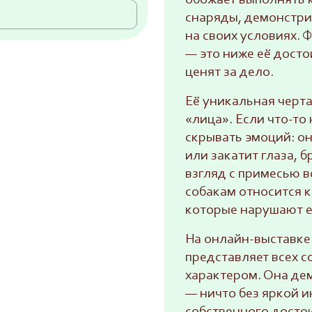
обожает выполнять 
снаряды, демонстри
на своих условиях. 
— это ниже её досто
ценят за дело.
Её уникальная черт
«лица». Если что-то 
скрывать эмоций: о
или закатит глаза, 
взгляд с примесью в
собакам относится к
которые нарушают е
На онлайн-выставке
представляет всех с
характером. Она дем
— ничто без яркой 