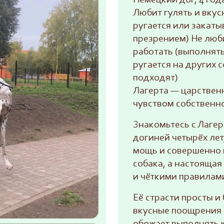
Немецкий дог, 4 года
Любит гулять и вкус
ругается или закатыв
презрением) Не люб
работать (выполнят
ругается на других с
подходят)
Лагерта — царственн
чувством собственн
Знакомьтесь с Лаге
догиней четырёх лет
мощь и совершенно 
собака, а настоящая 
и чёткими правилам
Её страсти просты и
вкусные поощрения и