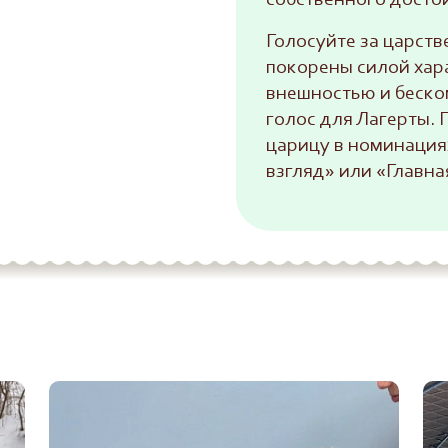
собственного досто
Голосуйте за царств
покорены силой хар
внешностью и беско
голос для Лагерты.
царицу в номинаци
взгляд» или «Главна