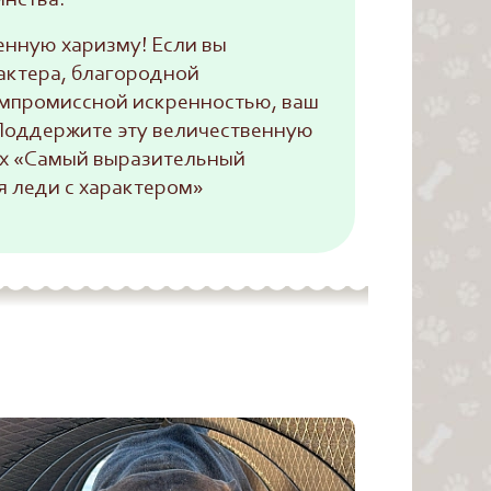
инства.
енную харизму! Если вы
актера, благородной
мпромиссной искренностью, ваш
 Поддержите эту величественную
ях «Самый выразительный
я леди с характером»