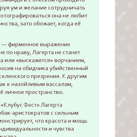
команды и с блеском проходить
руя ум и желание сотрудничать
Фотографироваться она не любит
инства, зато обожает, когда её
а — фирменное выражение
не по нраву, Лагерта не станет
на или «выскажется» ворчанием,
бросив на обидчика убийственный
селенского презрения. К другим
ак к назойливым вассалам,
ё личное пространство.
 «Клубус Фест» Лагерта
обак-аристократов с сильным
онстрирует, что красота и мощь
индивидуальности и чувства