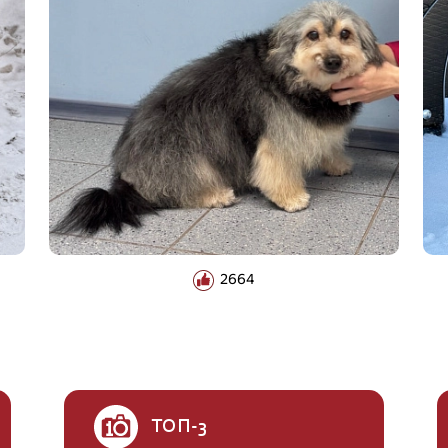
2664
ТОП-3