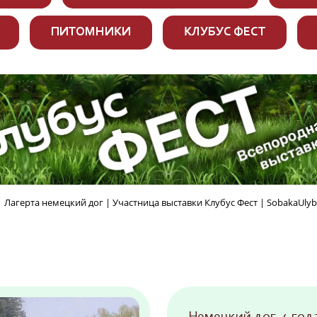
ПИТОМНИКИ
КЛУБУС ФЕСТ
Лагерта немецкий дог | Участница выставки Клубус Фест | SobakaUly