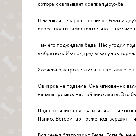
которых связывает крепкая дружба.
Немецкая овчарка по кличке Реми и дв
окрестности самостоятельно — незаметн
Там его поджидала беда. Пёс угодил под
выбраться. Из-под груды валунов торча
Хозяева быстро хватились пропавшего п
Овчарка не подвела. Она мгновенно взял
начала громко, настойчиво лаять. Это бы
Подоспевшие хозяева и вызванные пожа
Панко. Ветеринар позже подтвердил — ч
Вся семья благодарит Реми. Если бы не 