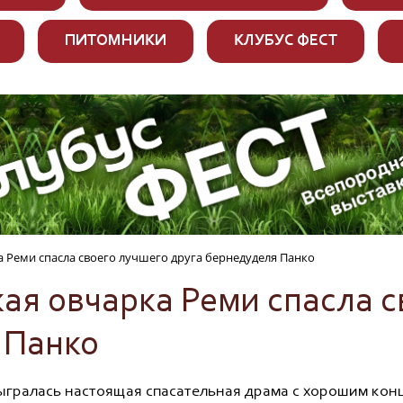
ПИТОМНИКИ
КЛУБУС ФЕСТ
а Реми спасла своего лучшего друга бернедуделя Панко
кая овчарка Реми спасла 
 Панко
гралась настоящая спасательная драма с хорошим конц