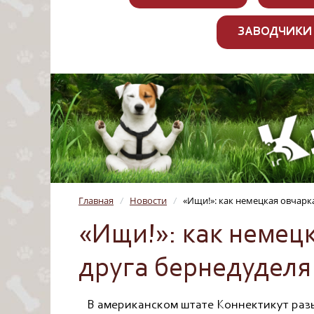
ЗАВОДЧИКИ
Главная
Новости
«Ищи!»: как немецкая овчарк
/
/
«Ищи!»: как немец
друга бернедуделя
В американском штате Коннектикут разы