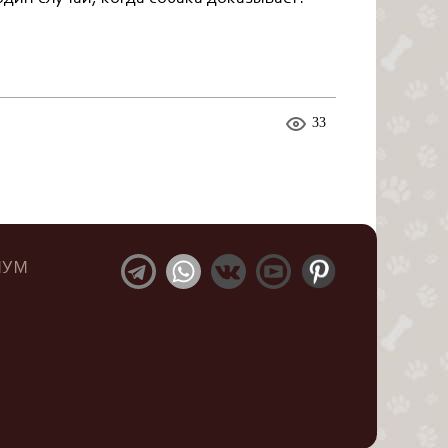
33
ИУМ
Ы