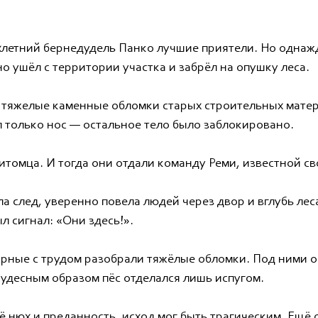
ухлетний бернедудель Панко лучшие приятели. Но одна
о ушёл с территории участка и забрёл на опушку леса.
 тяжелые каменные обломки старых строительных матери
л только нос — остальное тело было заблокировано.
итомца. И тогда они отдали команду Реми, известной св
а след, уверенно повела людей через двор и вглубь лес
л сигнал: «Они здесь!».
рные с трудом разобрали тяжёлые обломки. Под ними 
удесным образом пёс отделался лишь испугом.
её нюх и преданность, исход мог быть трагическим. Ещё 