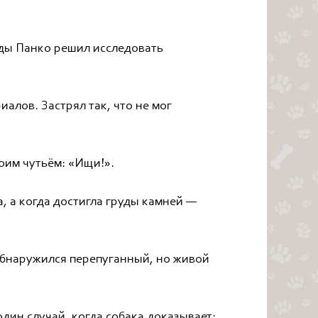
жды Панко решил исследовать
алов. Застрял так, что не мог
оим чутьём: «Ищи!».
а, а когда достигла груды камней —
обнаружился перепуганный, но живой
один случай, когда собака доказывает: