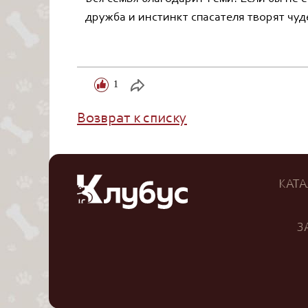
дружба и инстинкт спасателя творят чуд
1
Возврат к списку
КАТА
З