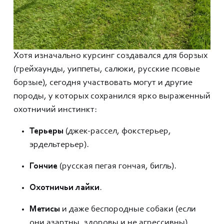
Хотя изначально курсинг создавался для борзых
(грейхаунды, уиппеты, салюки, русские псовые
борзые), сегодня участвовать могут и другие
породы, у которых сохранился ярко выраженный
охотничий инстинкт:
Терьеры
(джек-рассел, фокстерьер,
эрдельтерьер).
Гончие
(русская пегая гончая, бигль).
Охотничьи лайки
.
Метисы
и даже беспородные собаки (если
они азартны, здоровы и не агрессивны).