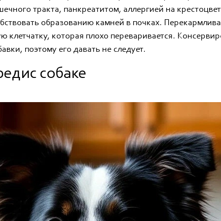
ечного тракта, панкреатитом, аллергией на крестоцве
обствовать образованию камней в почках. Перекармлив
ую клетчатку, которая плохо переваривается. Консерв
бавки, поэтому его давать не следует.
редис собаке