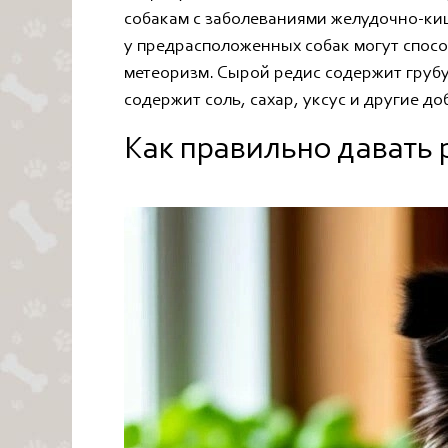
собакам с заболеваниями желудочно-киш
у предрасположенных собак могут спос
метеоризм. Сырой редис содержит груб
содержит соль, сахар, уксус и другие до
Как правильно давать 