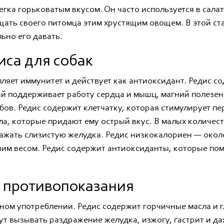
егка горьковатым вкусом. Он часто используется в сала
щать своего питомца этим хрустящим овощем. В этой ста
льно его давать.
иса для собак
ляет иммунитет и действует как антиоксидант. Редис с
ий поддерживает работу сердца и мышц, магний полезен
бов. Редис содержит клетчатку, которая стимулирует пе
а, которые придают ему острый вкус. В малых количест
ажать слизистую желудка. Редис низкокалориен — около
ним весом. Редис содержит антиоксиданты, которые по
 противопоказания
ном употреблении. Редис содержит горчичные масла и 
ут вызывать раздражение желудка, изжогу, гастрит и да