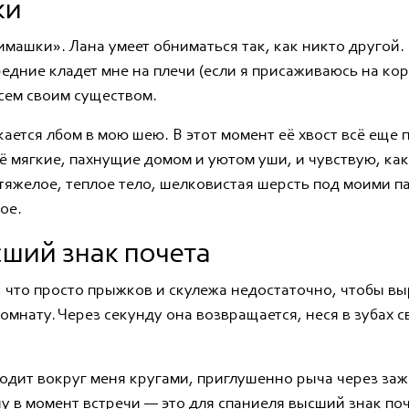
ки
ашки». Лана умеет обниматься так, как никто другой.
передние кладет мне на плечи (если я присаживаюсь на к
всем своим существом.
кается лбом в мою шею. В этот момент её хвост всё еще 
ё мягкие, пахнущие домом и уютом уши, и чувствую, как
яжелое, теплое тело, шелковистая шерсть под моими п
ое.
сший знак почета
, что просто прыжков и скулежа недостаточно, чтобы вы
 комнату. Через секунду она возвращается, неся в зубах
ходит вокруг меня кругами, приглушенно рыча через заж
 в момент встречи — это для спаниеля высший знак поч