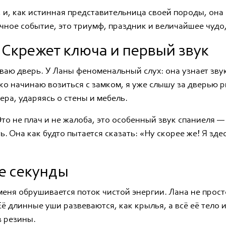
и, как истинная представительница своей породы, она 
чное событие, это триумф, праздник и величайшее чудо
 Скрежет ключа и первый звук
ываю дверь. У Ланы феноменальный слух: она узнает зву
ько начинаю возиться с замком, я уже слышу за дверью ри
ра, ударяясь о стены и мебель.
то не плач и не жалоба, это особенный звук спаниеля 
. Она как будто пытается сказать: «Ну скорее же! Я зде
е секунды
меня обрушивается поток чистой энергии. Лана не просто
 длинные уши развеваются, как крылья, а всё её тело и
з резины.