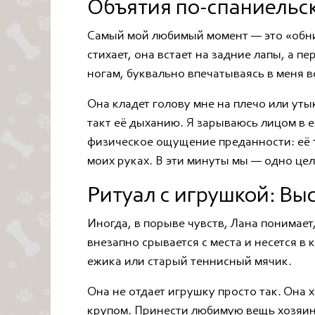
Объятия по-спаниельс
Самый мой любимый момент — это «обним
стихает, она встает на задние лапы, а 
ногам, буквально впечатываясь в меня 
Она кладет голову мне на плечо или уты
такт её дыханию. Я зарываюсь лицом в е
физическое ощущение преданности: её т
моих руках. В эти минуты мы — одно цел
Ритуал с игрушкой: Вы
Иногда, в порыве чувств, Лана понимает
внезапно срывается с места и несется в
ежика или старый теннисный мячик.
Она не отдает игрушку просто так. Она 
крупом. Принести любимую вещь хозяину