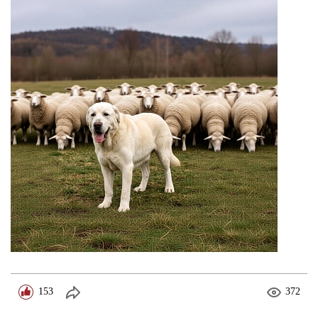
153
372